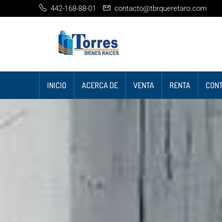
442-168-88-01
contacto@tbrqueretaro.com
INICIO
ACERCA DE
VENTA
RENTA
CON