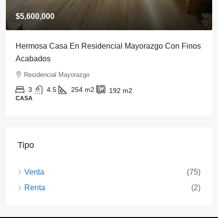
$5,600,000
Hermosa Casa En Residencial Mayorazgo Con Finos
Acabados
Residencial Mayorazgo
3
4.5
254
m2
192
m2
CASA
Tipo
Venta
(75)
Renta
(2)