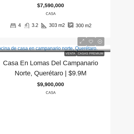
$7,590,000
CASA
4
3.2
303
m2
300
m2
VENTA
CASAS PREMIUM
Casa En Lomas Del Campanario
Norte, Querétaro | $9.9M
$9,900,000
CASA