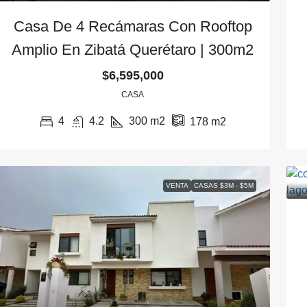
Casa De 4 Recámaras Con Rooftop
Amplio En Zibatá Querétaro | 300m2
$6,595,000
CASA
4
4.2
300
m2
178
m2
VENTA
CASAS $3M - $5M