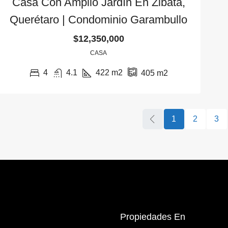
Casa Con Amplio Jardín En Zibatá,
Querétaro | Condominio Garambullo
$12,350,000
CASA
4
4.1
422
m2
405
m2
1
2
3
Propiedades En