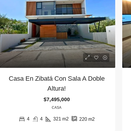
Casa En Zibatá Con Sala A Doble
Altura!
$7,495,000
CASA
7,590,000
$6,595,000
4
4
321
m2
220
m2