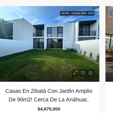
ermosa Casa En Zibatá Con
Casa De 4 Recá
ecámaras Muy Amplias | Frente A
Amplio En Zibat
VENTA
CASAS $3M - $5M
arque Jamadi
Zibata
Zibata
4
4.2
CASA
4
3.2
303
m2
300
m2
ASA
Casas En Zibatá Con Jardín Amplio
De 90m2! Cerca De La Anáhuac.
$4,875,000