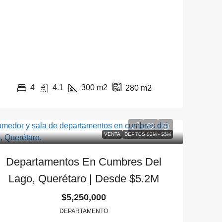
4
4.1
300
m2
280
m2
VENTA
DEPTOS $3M - $5M
Departamentos En Cumbres Del
Lago, Querétaro | Desde $5.2M
$5,250,000
DEPARTAMENTO