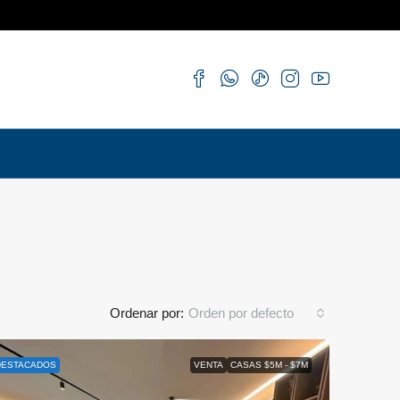
Ordenar por:
Orden por defecto
DESTACADOS
VENTA
CASAS $5M - $7M