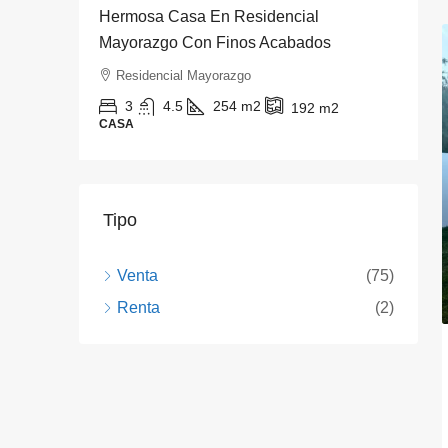
Altura!
Hermosa Casa En Residencial
H
Mayorazgo Con Finos Acabados
R
P
Residencial Mayorazgo
3
4.5
254
m2
192
m2
CASA
C
Tipo
Venta
(75)
Renta
(2)