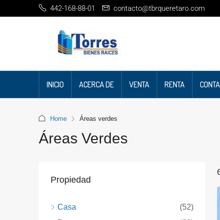
442-168-88-01
contacto@tbrqueretaro.com
INICIO
ACERCA DE
VENTA
RENTA
CONTA
Home
Áreas verdes
Áreas Verdes
Propiedad
Casa
(52)