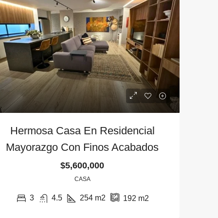
Hermosa Casa En Residencial
Mayorazgo Con Finos Acabados
$5,600,000
CASA
$25,000,000
3
4.5
254
m2
192
m2