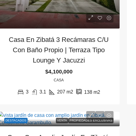
Casa En Zibatá 3 Recámaras C/u
Con Baño Propio | Terraza Tipo
Lounge Y Jacuzzi
$4,100,000
CASA
3
3.1
207
m2
138
m2
DESTACADOS
VENTA
PROPIEDADES EXCLUSIVAS