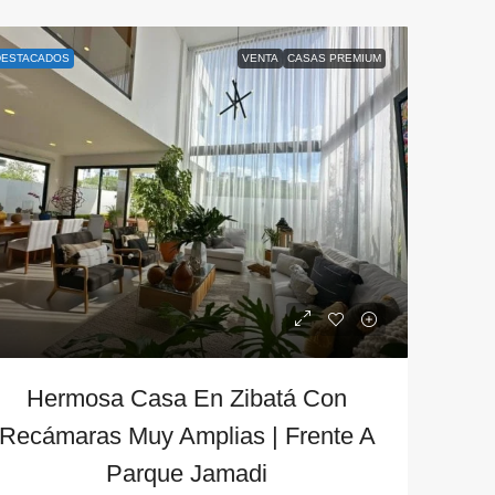
maras Con Rooftop
Casa En Venta En El Campanar
á Querétaro | 300m2
Recámaras En Planta Baja | 1,
DESTACADOS
VENTA
CASAS PREMIUM
Terreno
El Campanario
300
m2
178
m2
3
4.2
685
m2
1277
CASA
Hermosa Casa En Zibatá Con
Recámaras Muy Amplias | Frente A
Parque Jamadi