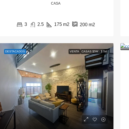
CASA
3
2.5
175
m2
200
m2
DESTACADOS
VENTA
CASAS $5M - $7M