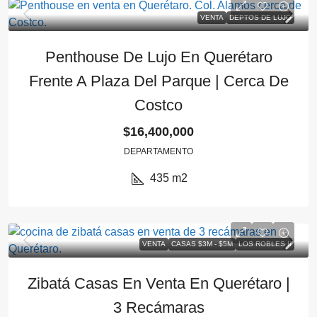
VENTA
DEPTOS DE LUJO
Penthouse De Lujo En Querétaro
Frente A Plaza Del Parque | Cerca De
Costco
$16,400,000
DEPARTAMENTO
435
m2
VENTA
CASAS $3M - $5M
LOS ROBLES II
Zibatá Casas En Venta En Querétaro |
3 Recámaras