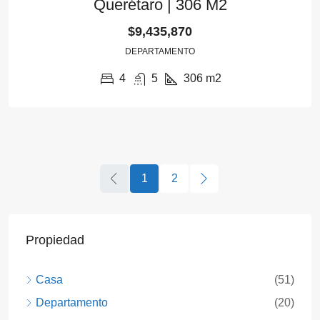
Querétaro | 306 M2
$9,435,870
DEPARTAMENTO
4
5
306
m2
1
2
Propiedad
Casa
(51)
Departamento
(20)