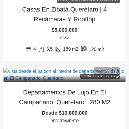
VENTA
CASAS $5M - $7M
LOS ROBLES II
Casas En Zibatá Querétaro | 4
Recámaras Y Rooftop
$5,000,000
CASA
4
3.5
189
m2
120
m2
VENTA
DEPTOS DE LUJO
Departamentos De Lujo En El
Campanario, Querétaro | 280 M2
Desde
$10,800,000
DEPARTAMENTO