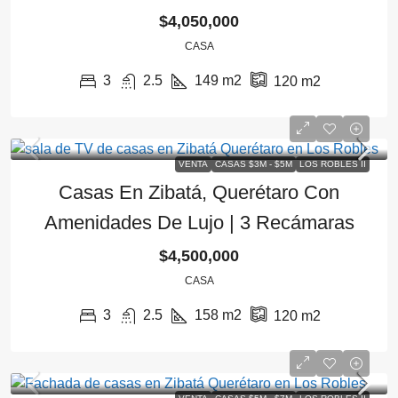
$4,050,000
CASA
3
2.5
149
m2
120
m2
VENTA
CASAS $3M - $5M
LOS ROBLES II
Casas En Zibatá, Querétaro Con
Amenidades De Lujo | 3 Recámaras
$4,500,000
CASA
3
2.5
158
m2
120
m2