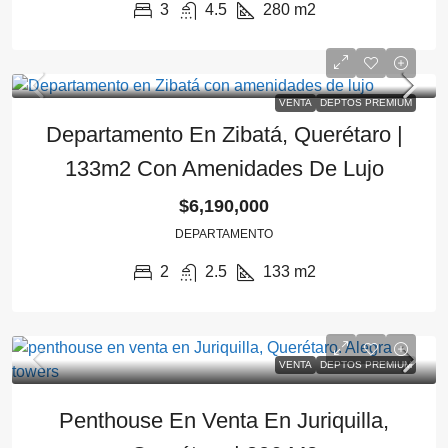
3
4.5
280
m2
VENTA
DEPTOS PREMIUM
Departamento En Zibatá, Querétaro |
133m2 Con Amenidades De Lujo
$6,190,000
DEPARTAMENTO
2
2.5
133
m2
VENTA
DEPTOS PREMIUM
Penthouse En Venta En Juriquilla,