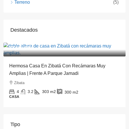
Terreno
(5)
Destacados
$7,590,000
Hermosa Casa En Zibatá Con Recámaras Muy
Amplias | Frente A Parque Jamadi
Zibata
4
3.2
303
m2
300
m2
CASA
Tipo