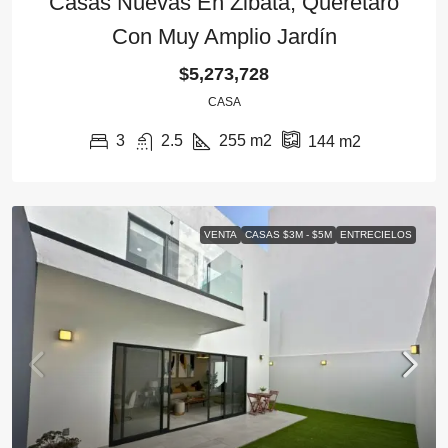
Casas Nuevas En Zibatá, Querétaro
Con Muy Amplio Jardín
$5,273,728
CASA
3
2.5
255
m2
144
m2
VENTA
CASAS $3M - $5M
ENTRECIELOS