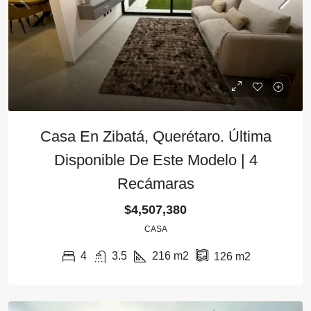
Casa En Zibatá, Querétaro. Última
Disponible De Este Modelo | 4
Recámaras
$4,507,380
CASA
4
3.5
216
m2
126
m2