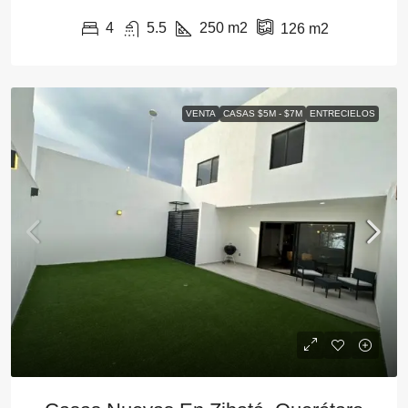
4
5.5
250
m2
126
m2
VENTA
CASAS $5M - $7M
ENTRECIELOS