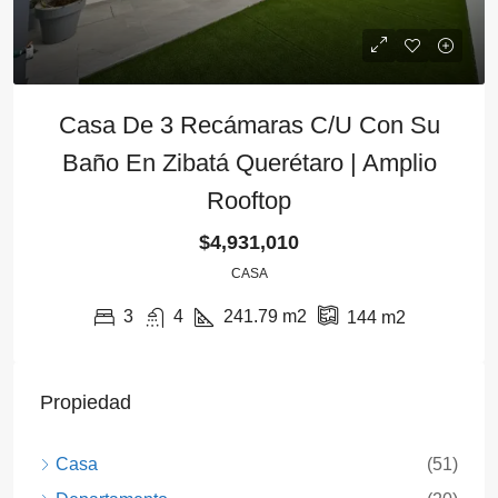
Casa De 3 Recámaras C/u Con Su
Baño En Zibatá Querétaro | Amplio
Rooftop
$4,931,010
CASA
3
4
241.79
m2
144
m2
Propiedad
Casa
(51)