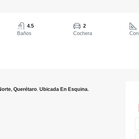
4.5
2
Baños
Cochera
Cons
orte, Querétaro
.
Ubicada En Esquina.