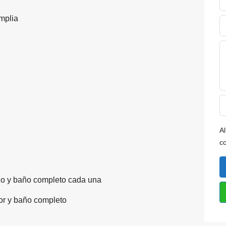
mplia
Al
c
io y baño completo cada una
or y baño completo