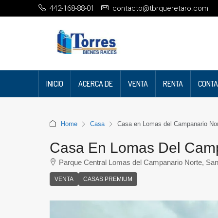
442-168-88-01
contacto@tbrqueretaro.com
INICIO
ACERCA DE
VENTA
RENTA
CONTA
Home
Casa
Casa en Lomas del Campanario Nor
Casa En Lomas Del Campa
Parque Central Lomas del Campanario Norte, Sant
VENTA
CASAS PREMIUM