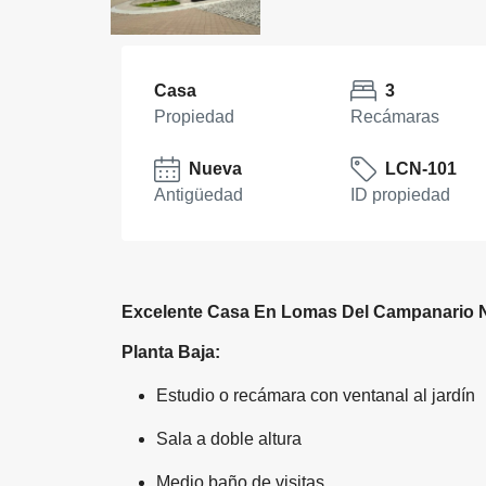
Casa
3
Propiedad
Recámaras
Nueva
LCN-101
Antigüedad
ID propiedad
Excelente Casa En Lomas Del Campanario N
Planta Baja:
Estudio o recámara con ventanal al jardín
Sala a doble altura
Medio baño de visitas