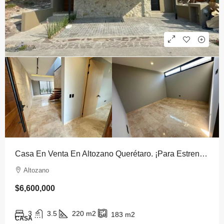
Casa En Venta En Altozano Querétaro. ¡Para Estrenar! $6.6M
Altozano
$6,600,000
3
3.5
220
m2
183
m2
CASA