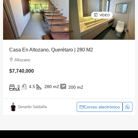
VÍDEO
Casa En Altozano, Querétaro | 280 M2
Altozano
$7,740,000
3
4.5
280
m2
200
m2
CASA
Correo electrónico
Gerardo Saldaña