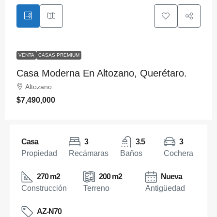
VENTA
CASAS PREMIUM
Casa Moderna En Altozano, Querétaro.
Altozano
$7,490,000
Casa
3
3.5
3
Propiedad
Recámaras
Baños
Cochera
270 m2
200 m2
Nueva
Construcción
Terreno
Antigüedad
AZ-N70