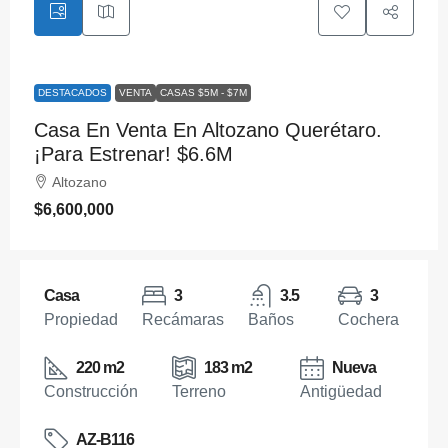
DESTACADOS
VENTA
CASAS $5M - $7M
Casa En Venta En Altozano Querétaro.
¡Para Estrenar! $6.6M
Altozano
$6,600,000
Casa
3
3.5
3
Propiedad
Recámaras
Baños
Cochera
220 m2
183 m2
Nueva
Construcción
Terreno
Antigüedad
AZ-B116