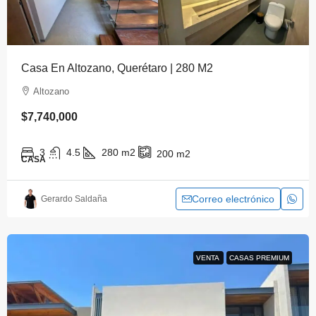
Casa En Altozano, Querétaro | 280 M2
Altozano
$7,740,000
3
4.5
280
m2
200
m2
CASA
Correo electrónico
Gerardo Saldaña
VENTA
VENTA
CASAS PREMIUM
CASAS PREMIUM